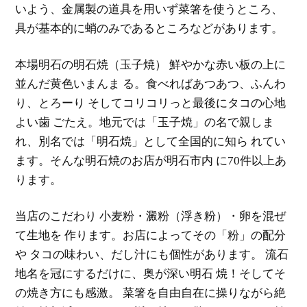
いよう、金属製の道具を用いず菜箸を使うところ、
具が基本的に蛸のみであるところなどがあります。
本場明石の明石焼（玉子焼） 鮮やかな赤い板の上に
並んだ黄色いまんま る。食べればあつあつ、ふんわ
り、とろーり そしてコリコリっと最後にタコの心地
よい歯 ごたえ。地元では「玉子焼」の名で親しま
れ、別名では「明石焼」として全国的に知ら れてい
ます。そんな明石焼のお店が明石市内 に70件以上あ
ります。
当店のこだわり 小麦粉・澱粉（浮き粉）・卵を混ぜ
て生地を 作ります。お店によってその「粉」の配分
や タコの味わい、だし汁にも個性があります。 流石
地名を冠にするだけに、奥が深い明石 焼！そしてそ
の焼き方にも感激。 菜箸を自由自在に操りながら絶