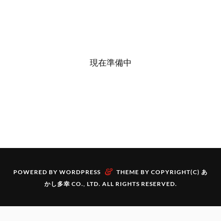
現在準備中
&
POWERED BY
WORDPRESS
THEME BY
COPYRIGHT(C) あ
かし多幸 CO., LTD. ALL RIGHTS RESERVED.